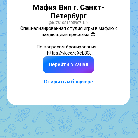
Мафия Вип г. Санкт-
Петербург
@id781051205907_biz
Специализированная студия игры в мафию с 
падающими креслами 😎

По вопросам бронирования - 
https://vk.cc/cXcL8C

Перейти в канал
Контактный номер - +7 (936) 246 54-53

Поиск команды - https://vk.cc/cXcLn0
Открыть в браузере