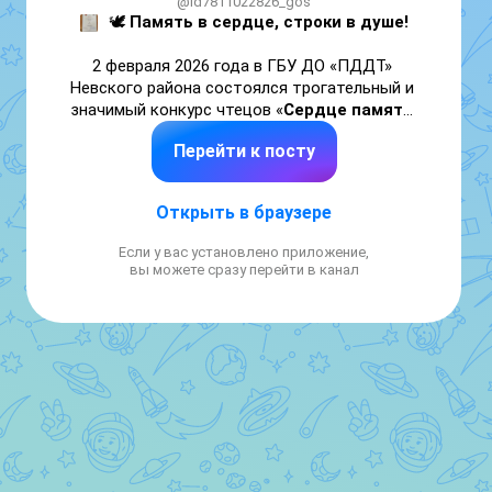
@id7811022826_gos
🕊️ 
Память в сердце, строки в душе!
2 февраля 2026 года в ГБУ ДО «ПДДТ» 
Невского района состоялся трогательный и 
значимый конкурс чтецов «
Сердце память 
хранит: «Знайте, помнят живые о Вас!
». 
Перейти к посту
Мероприятие прошло в рамках районного 
проекта героико-патриотического 
воспитания «
Забвению не подлежит…
» и 
Открыть в браузере
было посвящено маленьким героям 
большой войны.

Если у вас установлено приложение,
вы можете сразу перейти в канал
13 мая прошло торжественное награждение 
участников. Наши ученицы подготовили 
выразительные, пронзительные 
выступления, показав не только артистизм, 
но и глубокое уважение к исторической 
памяти.

🏆 
Поздравляем наших юных чтецов с 
заслуженными наградами!