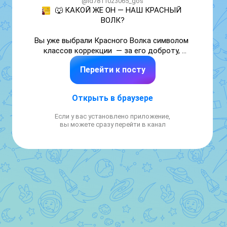
@id7811023065_gos
🐺 КАКОЙ ЖЕ ОН — НАШ КРАСНЫЙ 
ВОЛК?

Вы уже выбрали Красного Волка символом 
классов коррекции  — за его доброту, 
смелость, готовность поддержать и умение 
Перейти к посту
расти на каждом шагу.  

Теперь решаем: какой эскиз станет основой 
для его официального образа?

Открыть в браузере
Вы прислали столько вариантов красного 
Если у вас установлено приложение,
волка!

вы можете сразу перейти в канал
Пришло время сузить список и выбрать 
финалистов

👉 Просто поставьте под каждым постом с 
эскизами Красного Волка **одну реакцию**, 
которая соответствует вашему любимому 
варианту:  

❤️ ⚡ 🔥

❗️ Используйте только эти эмодзи — так мы 