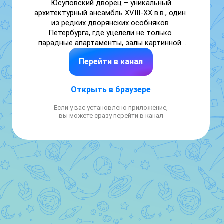
Юсуповский дворец – уникальный 
архитектурный ансамбль XVIII-XX в.в., один 
из редких дворянских особняков 
Петербурга, где уцелели не только 
парадные апартаменты, залы картинной 
галереи, миниатюрный домашний театр, но и 
Перейти в канал
роскошные жилые покои семьи Юсуповых, 
сохранившие тепло и обаяние прежних 
владельцев.
Открыть в браузере
Если у вас установлено приложение,
вы можете сразу перейти в канал