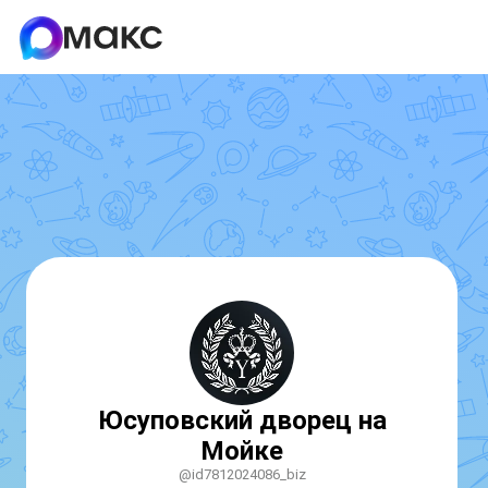
Юсуповский дворец на
Мойке
@id7812024086_biz