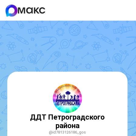
ДДТ Петроградского
района
@id7813126186_gos