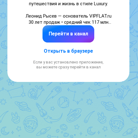
путешествия и жизнь в стиле Luxury.

Леонид Рысев — основатель VIPFLAT.ru

30 лет продаж • средний чек 117 млн

«Один из ведущих брокеров» — журнал 
Перейти в канал
СОБАКА

🔗Все ссылки тут: https://top.vipflat.ru/rysev
Открыть в браузере
Если у вас установлено приложение,
вы можете сразу перейти в канал