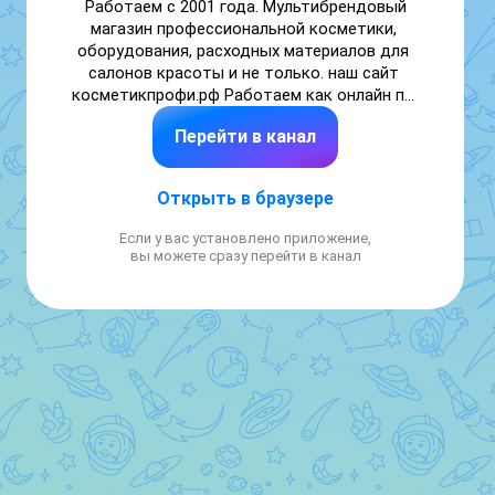
Работаем с 2001 года. Мультибрендовый 
магазин профессиональной косметики, 
оборудования, расходных материалов для 
салонов красоты и не только. наш сайт 
косметикпрофи.рф Работаем как онлайн по 
всей стране, так и офлайн в г. Санкт-
Перейти в канал
Петербурге.

на все вопросы Вам смогут ответить

Елена  8(812)640-33-98

Открыть в браузере
Влада 8(812)640-22-98

Антон 8(812)640-02-98

Если у вас установлено приложение,
или пишите нам  @id781426944987_bot
вы можете сразу перейти в канал