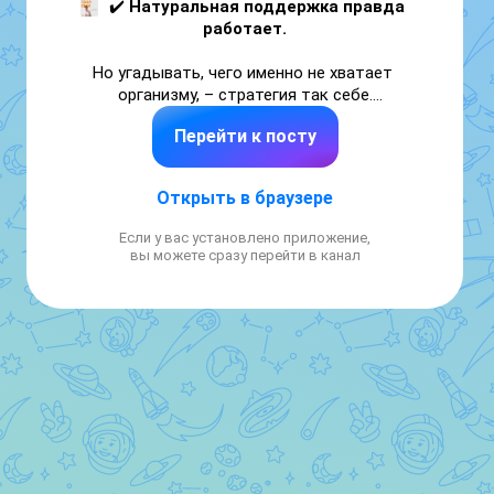
✔️ 
Натуральная поддержка правда 
работает.
Но угадывать, чего именно не хватает 
организму, – стратегия так себе.

Перейти к посту
Иногда зелень помогает отлично. А иногда 
сначала стоит посмотреть 
биохимию
.

Открыть в браузере
Потому что организм любит точность. 

Если у вас установлено приложение,
И обычно отвечает на неё очень благодарно
вы можете сразу перейти в канал
🧡