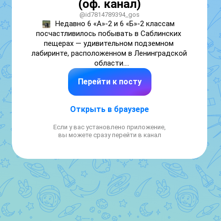
(оф. канал)
@id7814789394_gos
Недавно 6 «А»-2 и 6 «Б»-2 классам 
посчастливилось побывать в Саблинских 
пещерах — удивительном подземном 
лабиринте, расположенном в Ленинградской 
области.

Перейти к посту
Экскурсия началась с посещения 
мемориального комплекса «Молитва перед 
боем», посвящённого Александру Невскому.

Открыть в браузере
Далее группа в сопровождении гида 
спустилась в пещеры, где ребята прошли по 
Если у вас установлено приложение,
лабиринтам, увидели летучих мышей и 
вы можете сразу перейти в канал
дошли до подземного озера.

В завершение экскурсии все прошлись по 
экотропе до водопада и, наслаждаясь 
прекрасными видами, завершили этот день 
пикником.

#Морскойлицей