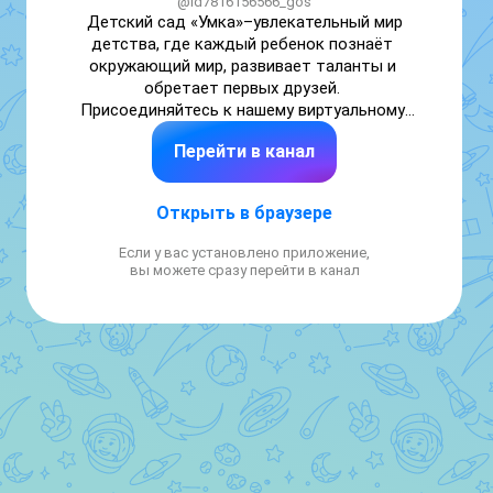
@id7816156566_gos
Детский сад «Умка»–увлекательный мир 
детства, где каждый ребенок познаёт 
окружающий мир, развивает таланты и 
обретает первых друзей. 

Присоединяйтесь к нашему виртуальному 
сообществу и будьте в курсе самых 
Перейти в канал
интересных событий, происходящих в  
детском саду!
Открыть в браузере
Если у вас установлено приложение,
вы можете сразу перейти в канал