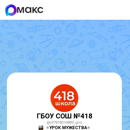
ГБОУ СОШ №418
@id7818010883_gos
⭐️
УРОК МУЖЕСТВА
⭐️
