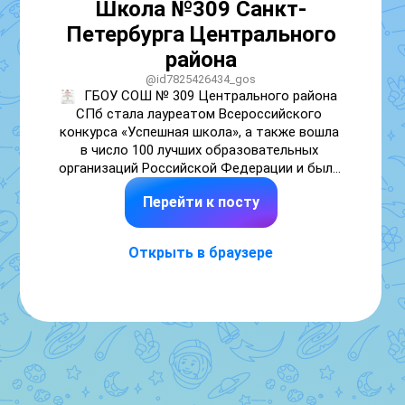
Школа №309 Санкт-
Петербурга Центрального
района
@id7825426434_gos
ГБОУ СОШ № 309 Центрального района 
СПб стала лауреатом Всероссийского 
конкурса «Успешная школа», а также вошла 
в число 100 лучших образовательных 
организаций Российской Федерации и была 
включена в федеральный реестр школ-
Перейти к посту
лидеров образования России. 

Тема конкурса этого года — «Развитие 
Открыть в браузере
личностного потенциала в эпоху 
искусственного интеллекта: новая 
парадигма успешной школы». В конкурсе 
приняли участие 716 школ из 79 регионов 
страны, а в финал прошли всего 16 школ из 
15 регионов! Среди них — 309-ая школа! 

Команду ГБОУ СОШ № 309 представляли:
