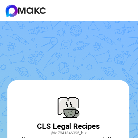
CLS Legal Recipes
@id7841346095_biz