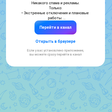
Никакого спама и рекламы.

Только:

• Экстренные отключения и плановые 
работы. 

АДС: 509-59-63 (Парголово)

Перейти в канал
АДС: 701-08-71(Ушинского)

Офис: 8(812) 339-07-77

Эл.почта:atlantplus.spb@mail.ru
Открыть в браузере
Если у вас установлено приложение,
вы можете сразу перейти в канал