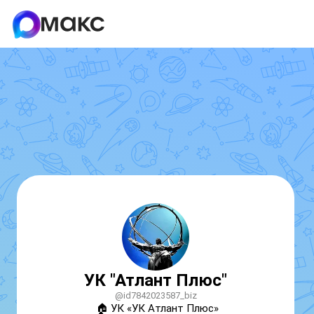
УК "Атлант Плюс"
@id7842023587_biz
🏠 УК «УК Атлант Плюс»
