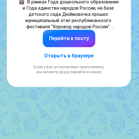
В рамках Года дошкольного образования 
и Года единства народов России, на базе 
детского сада Дюймовочка прошел 
муниципальный этап республиканского 
фестиваля "Хоровод народов России". 
Воспитанники нашего детского сада 
Перейти к посту
исполнили флешмоб "Альвн 
харадас".Мероприятие получилось ярким , 
красочным и интересным.

Открыть в браузере
#ГодДошкольногоОбразования

#ГодЕдинстваНародовРоссии

Если у вас установлено приложение,
#МинистерствоОбразованияРеспубликиКалмыкия
вы можете сразу перейти в канал
#ЛаганскийРайон

#УправлениеОбразования

#НашиДети