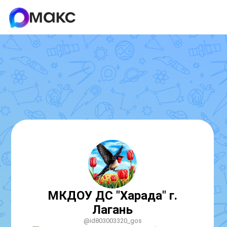
МКДОУ ДС "Харада" г.
Лагань
@id803003320_gos