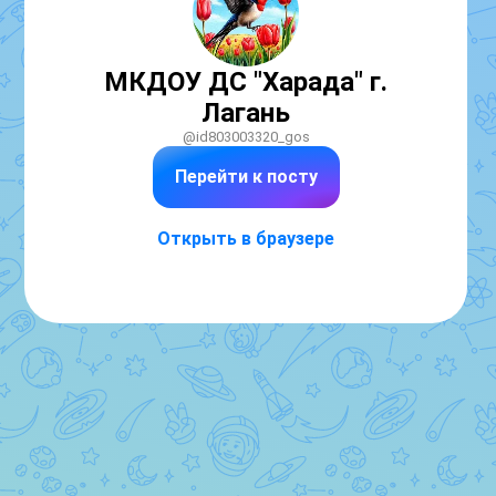
МКДОУ ДС "Харада" г.
Лагань
@id803003320_gos
Перейти к посту
Открыть в браузере