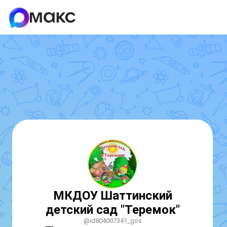
МКДОУ Шаттинский
детский сад "Теремок"
@id804007341_gos