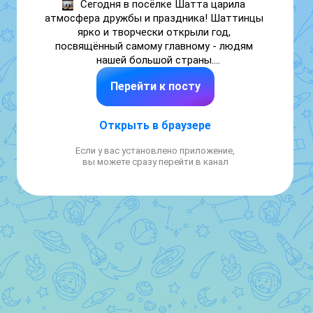
Сегодня в посёлке Шатта царила 
атмосфера дружбы и праздника! Шаттинцы 
ярко и творчески открыли год, 
посвящённый самому главному - людям 
нашей большой страны.

Наш коллектив Шаттинского детского сада 
Перейти к посту
"Теремок" принял активное участие в 
открытии года! Коллектив показал обычаи 
и традиции, национальные блюда, 
Открыть в браузере
национальные танцы русского народа.

Пусть процветает единство России,

Если у вас установлено приложение,
Пусть все народы, как братья, живут;

вы можете сразу перейти в канал
Только в единстве — великая сила,

Сила, что люди Отчизне дают!

С братским народом — любая преграда,

Не страшна нам ни смута, ни враг.

Пусть же крепнет, славясь, держава,

Счастья вам, мира, любви и благ! 

#Годнародногоединства

#Шатта

#Теремок