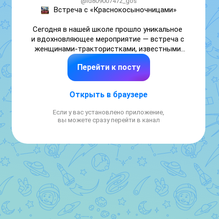
@id809007472_gos
Встреча с «Краснокосыночницами»

Сегодня в нашей школе прошло уникальное 
и вдохновляющее мероприятие — встреча с 
женщинами-трактористками, известными 
как красные косынки, а также их 
Перейти к посту
бригадиром и механизаторам. Эта встреча 
стала настоящим праздником труда и 
женской силы, позволившим нашим 
Открыть в браузере
ученикам погрузиться в удивительный мир 
сельского хозяйства и познакомиться с 
Если у вас установлено приложение,
настоящими профессионалами своего дела.

вы можете сразу перейти в канал
⎯⎯⎯⎯⎯⎯⎯⎯⎯⎯

🌱 Кто такие "красные косынки"?

"Красные косынки" — это неофициальное 
название, которое закрепилось за 
женщинами-трактористками, работающими 
в сельской местности. Этот термин 
символизирует их трудолюбие, 
выносливость и преданность своему делу. 