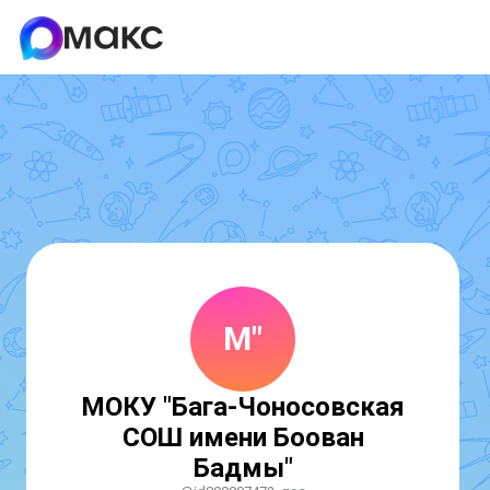
М"
МОКУ "Бага-Чоносовская
СОШ имени Боован
Бадмы"