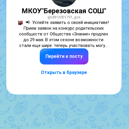
МКОУ"Березовская СОШ"
@id812001791_gos
📢  Успейте заявить о своей инициативе! 
Прием заявок на конкурс родительских 
сообществ от Общества «Знание» продлен 
до 29 мая. В этом сезоне возможности 
стали еще шире: теперь участвовать могут 
не только школы, но и детские сады, а 
Перейти к посту
также колледжи и техникумы.

💡 Участники могут представить проекты по 
Открыть в браузере
9 направлениям – от патриотического 
воспитания до научного познания и 
экологии. Победители получат премии в 
размере от 200 тысяч до 2 миллионов 
рублей. Общий фонд конкурса по поручению 
Президента РФ составляет 1 миллиард 
рублей.

💻 Для всех участников в мессенджере MAX 
проходят регулярные обучающие вебинары. 