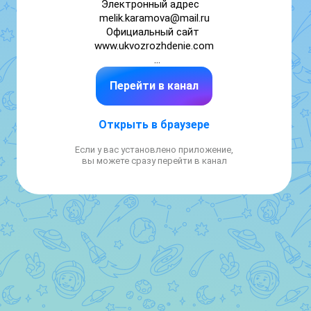
Электронный адрес	

melik.karamova@mail.ru

Официальный сайт 

www.ukvozrozhdenie.com

РЕЖИМ РАБОТЫ УК:

Перейти в канал
ПН-ЧТ 09:00-18:00

ПЕРЕРЫВ 13:00-14:00

ПТ 09:00-13:00

Открыть в браузере
СБ-ВС Выходной

Если у вас установлено приложение,
ДИСПЕТЧЕРСКАЯ СЛУЖБА 

вы можете сразу перейти в канал
ПН-ВС Круглосуточно

Телефон 555-802

ПРИЕМНАЯ

Телефон 555-801

АБОНЕНТСКИЙ ОТДЕЛ

Телефон 555-803