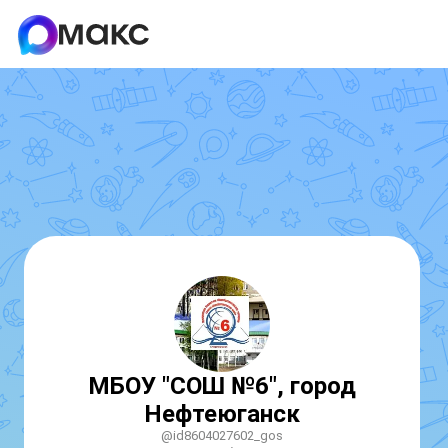
МБОУ "СОШ №6", город
Нефтеюганск
@id8604027602_gos