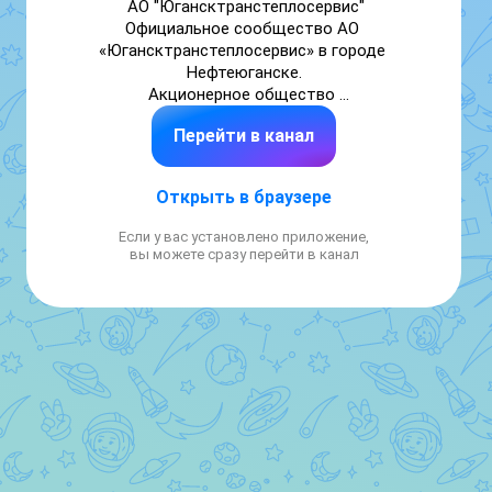
АО "Югансктранстеплосервис"

Официальное сообщество АО 
«Югансктранстеплосервис» в городе 
Нефтеюганске.

Акционерное общество 
«Югансктранстеплосервис» | ЮТТС

Перейти в канал
Администратор сообщества не принимает 
сообщения и обращения от граждан. По 
Открыть в браузере
вопросам теплоснабжения, горячего 
водоснабжения, начислений, проверок 
Если у вас установлено приложение,
приборов учёта и аварийных ситуаций 
вы можете сразу перейти в канал
обращайтесь в диспетчерскую службу или 
по официальным телефонам