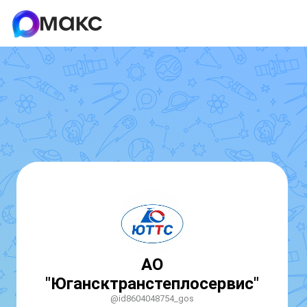
АО
"Югансктранстеплосервис"
@id8604048754_gos