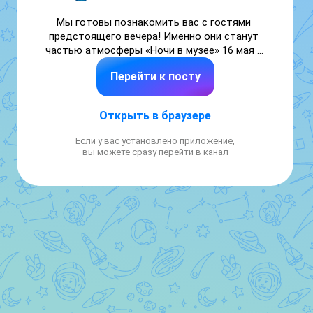
Мы готовы познакомить вас с гостями 
предстоящего вечера! Именно они станут 
частью атмосферы «Ночи в музее» 16 мая в 
19:00.

Перейти к посту
Листайте карточки и знакомьтесь с 
участниками программы ➡️

Открыть в браузере
📍 Ждём вас в Музейно-культурном центре 
Если у вас установлено приложение,
(3 микрорайон, 3/1)

вы можете сразу перейти в канал
Приобрести билеты можно по ссылке: 
vk.cc/cXICqF

Доступна покупка билетов по Пушкинской 
карте!