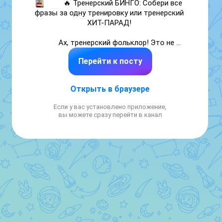
⠀ ⠀ 🔥 Тренерский БИНГО: Собери все 
фразы за одну тренировку или тренерский 
ХИТ-ПАРАД! 

⠀ ⠀ Ах, тренерский фольклор! Это не 
просто набор фраз, это целая философия, 
Перейти к посту
передающаяся из поколения в поколение 
спортсменов! 😂

Открыть в браузере
⠀ ⠀ Если ты это слышал, значит, ты — 
настоящий спортсмен!

Если у вас установлено приложение,
вы можете сразу перейти в канал
⠀ ⠀ Каждая тренировка — это не только 
работа над собой, но и возможность 
пополнить коллекцию бессмертных цитат 
нашего любимого наставника. 
Приготовьтесь к ностальгии (и, возможно, к 
легкой дрожи по спине)!

⠀ ⠀ Проверка на прочность: Сколько из 
этих фраз вы слышали?

⠀ ⠀ 1. На входе в зал (или в первые 5 минут):
