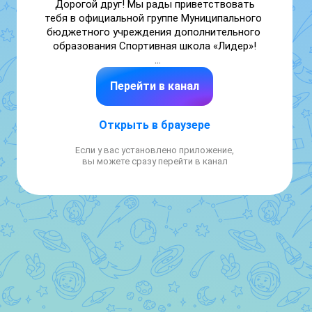
Дорогой друг! Мы рады приветствовать 
тебя в официальной группе Муниципального 
бюджетного учреждения дополнительного 
образования Спортивная школа «Лидер»!

Здесь мы публикуем новости, 
Перейти в канал
фоторепортажи о всех спортивных 
событиях Ямальского района.

Открыть в браузере
+7 (34996) 3-12-27

Если у вас установлено приложение,
sportivnaya_shkola_lider

вы можете сразу перейти в канал
https://lider.yanao.ru/