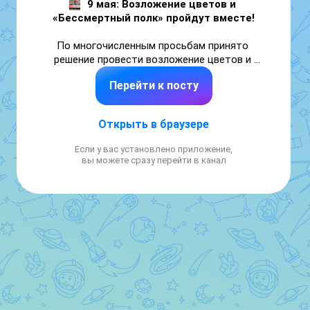
9 мая: Возложение цветов и 
По многочисленным просьбам принято 
решение провести возложение цветов и 
шествие «Бессмертного полка» единой 
Перейти к посту
колонной

Программа мероприятия:
Открыть в браузере
➖11:00 — торжественный митинг на 
Если у вас установлено приложение,
площади КСК «Геолог»

вы можете сразу перейти в канал
➖11:30 — построение единой колонны 
«Бессмертного полка» и участников 
возложения цветов у гостиницы «Геопур». К 
колонне присоединяются предприятия и 
учреждения

➖12:00 — начало шествия

Шествие завершится у мемориала «Воинам-
освободителям», после чего участники 
акции соберутся у ДК «Юбилейный», где 
вместе акапельно исполнят песню «День 