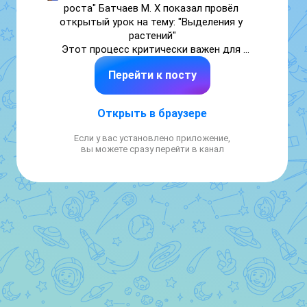
роста" Батчаев М. Х показал провёл 
открытый урок на тему: "Выделения у 
растений"

Этот процесс критически важен для 
понимания жизнедеятельности растений, 
Перейти к посту
которые не только производят кислород, 
но и играют важную роль в экосистемах, 
предоставляя пищу и строительные 
Открыть в браузере
материалы. Учащиеся узнали, как 
происходит выделение у растений, какие 
Если у вас установлено приложение,
вещества выделяются, а также какую роль 
вы можете сразу перейти в канал
играют эти процессы в жизни растений.