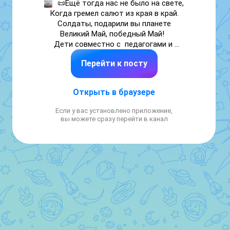
📜Ещё тогда нас не было на свете,

Когда гремел салют из края в край.

Солдаты, подарили вы планете

Великий Май, победный Май!  

Дети совместно с  педагогами и 
родителями в преддверии 81 годовщины  
Перейти к посту
Победы в Великой Отечественной войне 
приняли участие в выставке 
художественных работ «Победный май», 
Открыть в браузере
где через творчество смогли выразить 
своё отношение к этому великому 
Если у вас установлено приложение,
празднику,  в очередной раз ощутить 
вы можете сразу перейти в канал
единство и гордость за нашу страну. 
Макеты и поделки стали прекрасным 
пополнением патриотических уголков групп 
и будут служить наглядным пособием для 
бесед о прошедшей войне. Чтобы помнить, 
чтобы память хранить в сердцах!
🔥
❤️