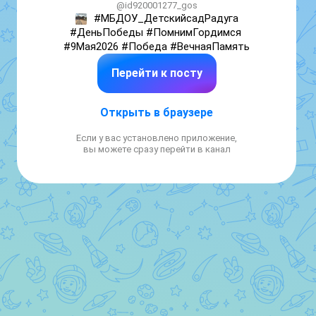
@id920001277_gos
#МБДОУ_ДетскийсадРадуга

#ДеньПобеды #ПомнимГордимся 
#9Мая2026 #Победа #ВечнаяПамять
Перейти к посту
Открыть в браузере
Если у вас установлено приложение,
вы можете сразу перейти в канал