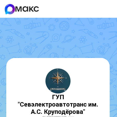
ГУП
"Севэлектроавтотранс им.
А.С. Круподёрова"