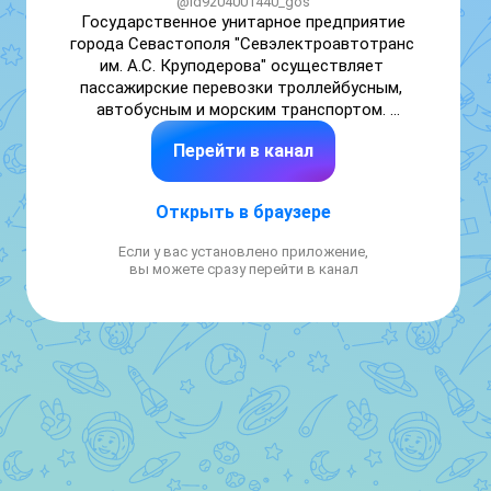
@id9204001440_gos
Государственное унитарное предприятие 
города Севастополя "Севэлектроавтотранс 
им. А.С. Круподерова" осуществляет 
пассажирские перевозки троллейбусным, 
автобусным и морским транспортом. 

Перейти в канал
Директор Будыш Денис Викторович

Официальные страницы: 

Открыть в браузере
Сайт: https://sevtrol.ru

VK: https://vk.com/seat92

Если у вас установлено приложение,
Телеграм: https://t.me/seat_92
вы можете сразу перейти в канал