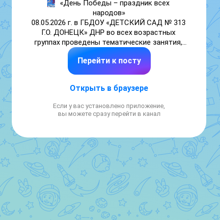
«День Победы – праздник всех 
народов»

08.05.2026 г. в ГБДОУ «ДЕТСКИЙ САД № 313 
Г.О. ДОНЕЦК» ДНР во всех возрастных 
группах проведены тематические занятия, 
посвященные Дню Донецкой Народной 
Перейти к посту
Республики, в ходе которых воспитанники 
познакомились с историей своего родного 
края, её выдающимся людьми, 
Открыть в браузере
достижениями жителей Донбасса. Итогом 
мероприятий стали яркие рисунки на 
Если у вас установлено приложение,
асфальте, созданные детьми и 
вы можете сразу перейти в канал
отображающие любовь к малой родине и 
гордость за неё.

#ГодДошкольногоОбразования 

#ГодДошкольногоОбразованияДНР  

#ГДОДНР  

#ГДОДонецкаяНароднаяРеспублика

#Год_единства_народов_России_2026 