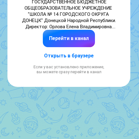
ГОСУДАРСТВЕННОЕ БЮДЖЕТНОЕ 
ОБЩЕОБРАЗОВАТЕЛЬНОЕ УЧРЕЖДЕНИЕ 
"ШКОЛА № 14 ГОРОДСКОГО ОКРУГА 
ДОНЕЦК" Донецкой Народной Республики.

Директор: Орлова Елена Владимировна.

Адрес: 283050, ДНР, Г.О. Донецк, г. Донецк,  
Перейти в канал
ул. Щорса, д. 27.

Телефон: +7(856) 305-13-23. 

Официальный сайт школы: https://sh14-
Открыть в браузере
doneck-r897.gosweb.gosuslugi.ru/

Если у вас установлено приложение,
График работы школы:

вы можете сразу перейти в канал
8:00 - 17:00