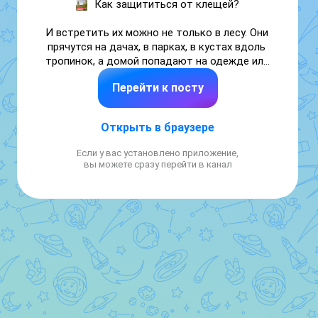
Как защититься от клещей?

И встретить их можно не только в лесу. Они 
прячутся на дачах, в парках, в кустах вдоль 
тропинок, а домой попадают на одежде или 
на шерсти питомца.

Перейти к посту
Укус легко пропустить, поэтому важно 
вовремя заметить клеща и аккуратно снять 
Открыть в браузере
его, пока едете в травмпункт или 
поликлинику.

Если у вас установлено приложение,
вы можете сразу перейти в канал
В карточках от Национальных проектов 
России собраны простые правила, которые 
помогут защитить себя и домашних 
животных.