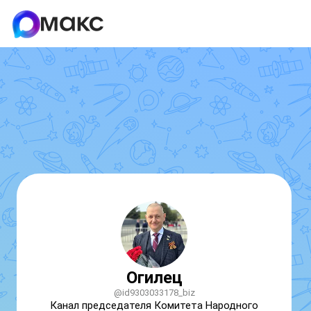
Огилец
@id9303033178_biz
Канал председателя Комитета Народного 