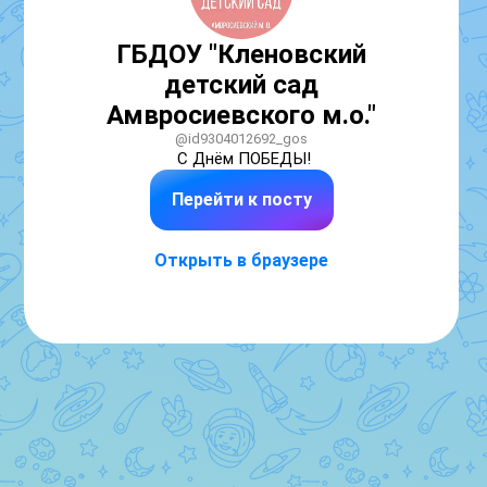
ГБДОУ "Кленовский
детский сад
Амвросиевского м.о."
@id9304012692_gos
С Днём ПОБЕДЫ!
Перейти к посту
Открыть в браузере