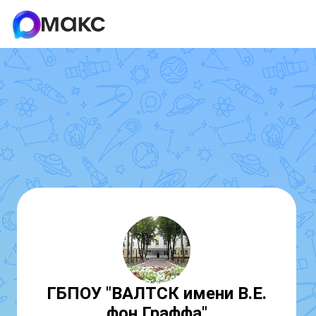
ГБПОУ "ВАЛТСК имени В.Е.
фон Граффа"