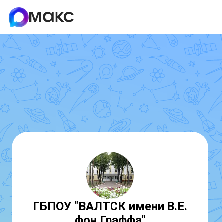
ГБПОУ "ВАЛТСК имени В.Е.
фон Граффа"