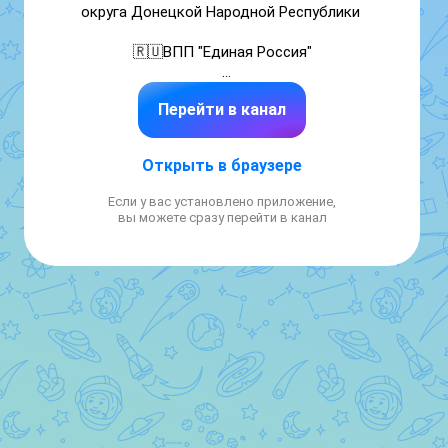
округа Донецкой Народной Республики 

🇷🇺ВПП "Единая Россия"

Записаться на прием можно по телефонам: 

Перейти в канал
+7 (856) 532 13 32 

+7 (949) 482 26 47
Открыть в браузере
Если у вас установлено приложение,
вы можете сразу перейти в канал