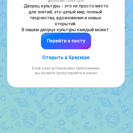
@id9308013383_gos
Дворец культуры - это не просто место 
для знятий, это целый мир, полный 
творчества, вдохновения и новых 
открытий. 

В нашем дворце культуры каждый может 
найти себе занятие по душе.

Перейти к посту
Здесь кипит творческая жтзнь и двери 
открыты для всех желающих.

Приходите и убедитесь в этом сами.
Открыть в браузере
Если у вас установлено приложение,
вы можете сразу перейти в канал