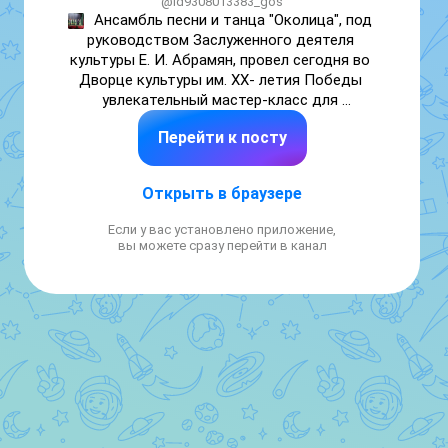
@id9308013383_gos
Ансамбль песни и танца "Околица", под 
руководством Заслуженного деятеля 
культуры Е. И. Абрамян, провел сегодня во 
Дворце культуры им. ХХ- летия Победы 
увлекательный мастер-класс для 
участников творческих коллективов и 
Перейти к посту
порадовал зрителей великолепным 
выступлением. Выражаем благодарность 
всем участникам ансамбля, за их талант, 
Открыть в браузере
трудолюбие и преданность казачьим 
традициям. За знакомство с обычаями и 
Если у вас установлено приложение,
музыкальным фольклором казаков. Зрители 
вы можете сразу перейти в канал
получили незабываемые эмоции!