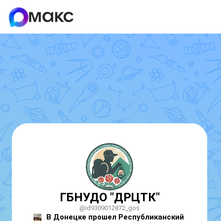
ГБНУДО "ДРЦТК"
@id9309012872_gos
В Донецке прошел Республиканский 