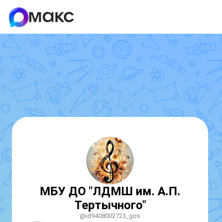
МБУ ДО "ЛДМШ им. А.П.
Тертычного"
@id9408002723_gos