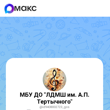
МБУ ДО "ЛДМШ им. А.П.
Тертычного"
@id9408002723_gos