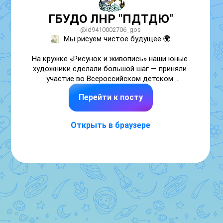
ГБУДО ЛНР "ПДТДЮ"
@id9410002706_gos
Мы рисуем чистое будущее 🌍

На кружке «Рисунок и живопись» наши юные 
художники сделали большой шаг — приняли 
участие во Всероссийском детском 
творческом конкурсе «Чистая планета».

Перейти к посту
Тема экологии особенно важна сегодня, и 
дети показали, как видят заботу о природе 
Открыть в браузере
через искусство.

Каждый рисунок — не просто краски на 
бумаге, а искренний взгляд ребёнка на то, 
какой мы хотим видеть нашу планету.

Спасибо детям за их чуткость и талант, а 
педагогам — за подготовку!