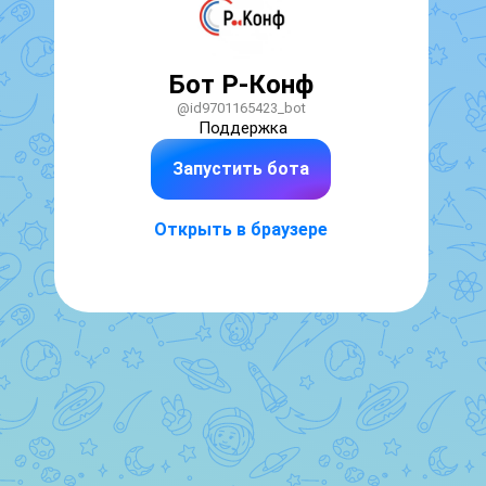
Бот Р-Конф
@id9701165423_bot
Поддержка
Запустить бота
Открыть в браузере