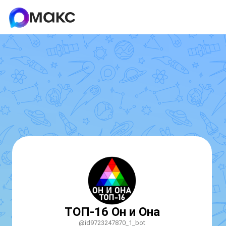
ТОП-16 Он и Она
@id9723247870_1_bot