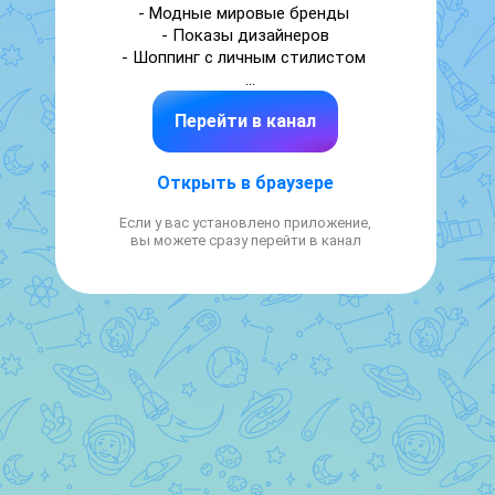
- Модные мировые бренды 

- Показы дизайнеров

- Шоппинг с личным стилистом 

Автозаводская 18

Перейти в канал
ТЦ «Ривьера»

-1 этаж 

Открыть в браузере
Часы работы с 10 до 20:00
Если у вас установлено приложение,
вы можете сразу перейти в канал