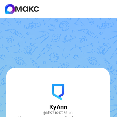
КуАпп
@id9731047258_biz