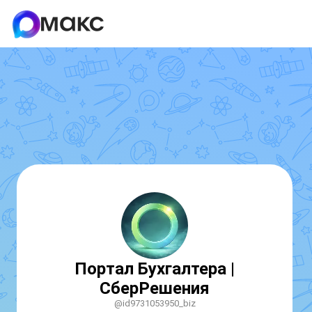
Портал Бухгалтера |
СберРешения
@id9731053950_biz