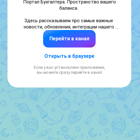
Портал Бухгалтера. Пространство вашего 
баланса. 

Здесь рассказываем про самые важные 
новости, обновления, интеграции нашего 
сервиса для бухгалтеров-аутсорсеров.

Перейти в канал
Помогаем автоматизировать рутину и 
экономить время для действительно 
Открыть в браузере
важного!
Если у вас установлено приложение,
вы можете сразу перейти в канал