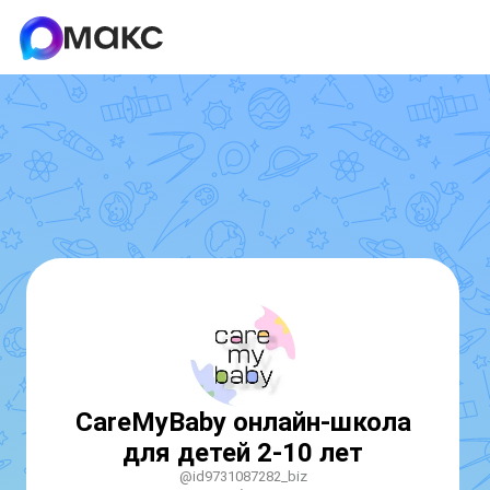
CareMyBaby онлайн-школа
для детей 2-10 лет
@id9731087282_biz